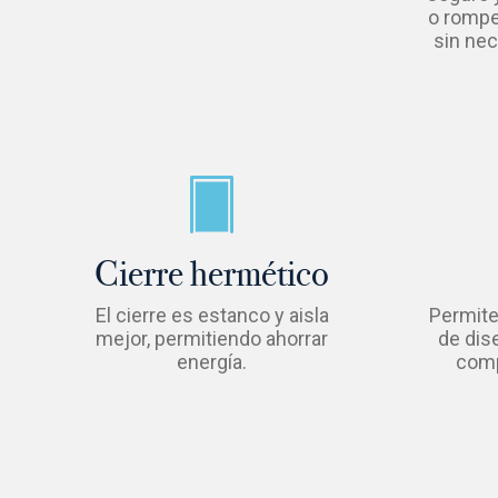
o rompe
sin ne
Cierre hermético
El cierre es estanco y aisla
Permite
mejor, permitiendo ahorrar
de dis
energía.
comp